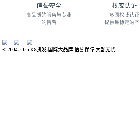
© 2004-
2026
K8凯发-国际大品牌 信誉保障 大额无忧