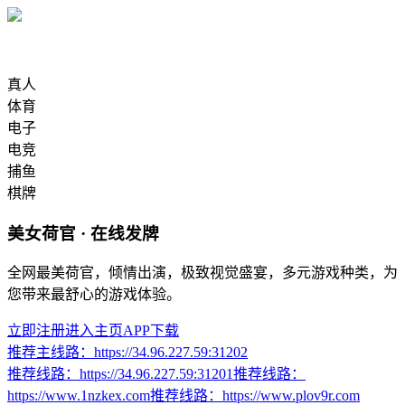
真人
体育
电子
电竞
捕鱼
棋牌
美女荷官 · 在线发牌
全网最美荷官，倾情出演，极致视觉盛宴，多元游戏种类，为
您带来最舒心的游戏体验。
立即注册
进入主页
APP下载
推荐主线路：
https://34.96.227.59:31202
推荐线路：
https://34.96.227.59:31201
推荐线路：
https://www.1nzkex.com
推荐线路：
https://www.plov9r.com