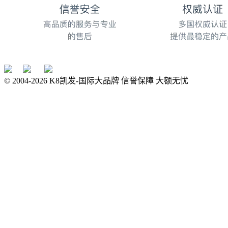
© 2004-
2026
K8凯发-国际大品牌 信誉保障 大额无忧