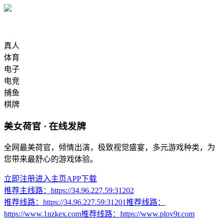
真人
体育
电子
电竞
捕鱼
棋牌
美女荷官 · 在线发牌
全网最美荷官，倾情出演，极致视觉盛宴，多元游戏种类，为
您带来最舒心的游戏体验。
立即注册
进入主页
APP下载
推荐主线路：
https://34.96.227.59:31202
推荐线路：
https://34.96.227.59:31201
推荐线路：
https://www.1nzkex.com
推荐线路：
https://www.plov9r.com