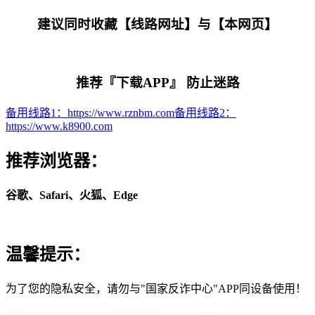
建议同时收藏【线路网址】与【本网页】
推荐『下载APP』 防止迷路
备用线路
1
：
https://www.rznbm.com
备用线路
2
：
https://www.k8900.com
推荐浏览器：
谷歌、Safari、火狐、Edge
温馨提示：
为了您的隐私安全，请勿与"国家反诈中心"APP同设备使用！