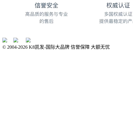
© 2004-
2026
K8凯发-国际大品牌 信誉保障 大额无忧