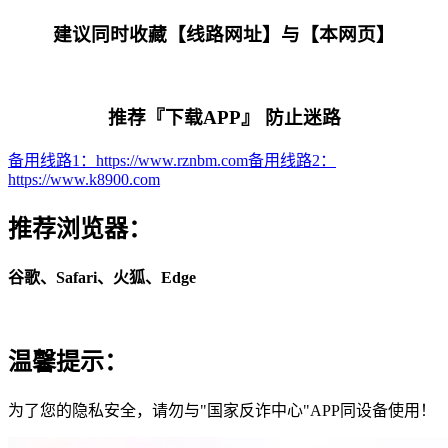
建议同时收藏【线路网址】与【本网页】
推荐『下载APP』 防止迷路
备用线路
1
：
https://www.rznbm.com
备用线路
2
：
https://www.k8900.com
推荐浏览器：
谷歌、Safari、火狐、Edge
温馨提示：
为了您的隐私安全，请勿与"国家反诈中心"APP同设备使用！