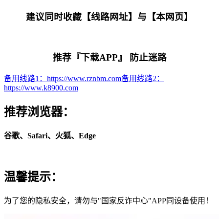
建议同时收藏【线路网址】与【本网页】
推荐『下载APP』 防止迷路
备用线路
1
：
https://www.rznbm.com
备用线路
2
：
https://www.k8900.com
推荐浏览器：
谷歌、Safari、火狐、Edge
温馨提示：
为了您的隐私安全，请勿与"国家反诈中心"APP同设备使用！