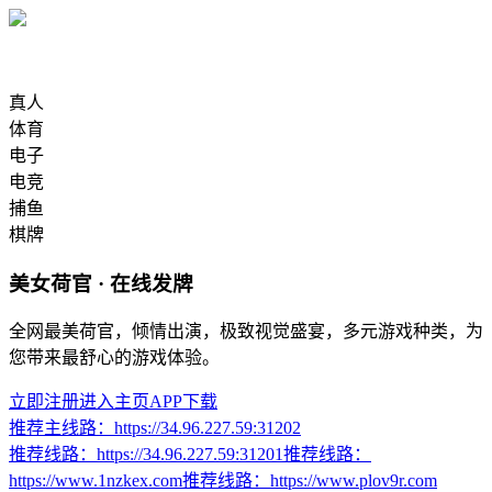
真人
体育
电子
电竞
捕鱼
棋牌
美女荷官 · 在线发牌
全网最美荷官，倾情出演，极致视觉盛宴，多元游戏种类，为
您带来最舒心的游戏体验。
立即注册
进入主页
APP下载
推荐主线路：
https://34.96.227.59:31202
推荐线路：
https://34.96.227.59:31201
推荐线路：
https://www.1nzkex.com
推荐线路：
https://www.plov9r.com