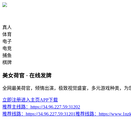
真人
体育
电子
电竞
捕鱼
棋牌
美女荷官 · 在线发牌
全网最美荷官，倾情出演，极致视觉盛宴，多元游戏种类，为
立即注册
进入主页
APP下载
推荐主线路：
https://34.96.227.59:31202
推荐线路：
https://34.96.227.59:31201
推荐线路：
https://www.1nz