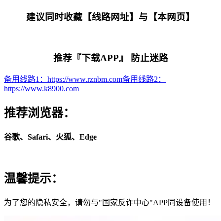
建议同时收藏【线路网址】与【本网页】
推荐『下载APP』 防止迷路
备用线路
1
：
https://www.rznbm.com
备用线路
2
：
https://www.k8900.com
推荐浏览器：
谷歌、Safari、火狐、Edge
温馨提示：
为了您的隐私安全，请勿与"国家反诈中心"APP同设备使用！