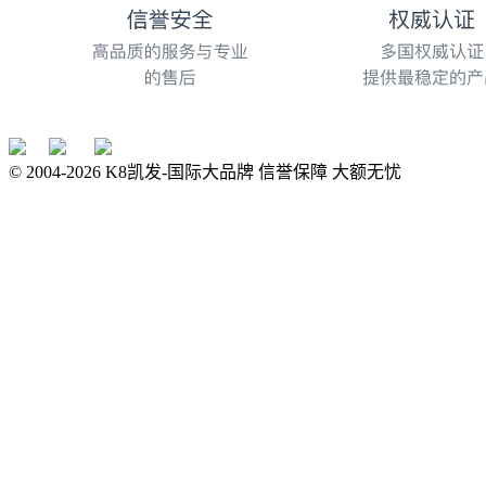
© 2004-
2026
K8凯发-国际大品牌 信誉保障 大额无忧