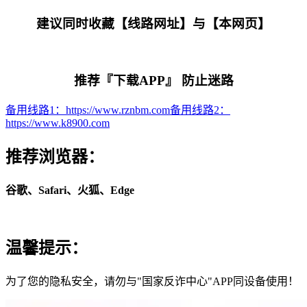
建议同时收藏【线路网址】与【本网页】
推荐『下载APP』 防止迷路
备用线路
1
：
https://www.rznbm.com
备用线路
2
：
https://www.k8900.com
推荐浏览器：
谷歌、Safari、火狐、Edge
温馨提示：
为了您的隐私安全，请勿与"国家反诈中心"APP同设备使用！