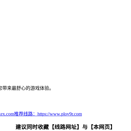
您带来最舒心的游戏体验。
kex.com
推荐线路：
https://www.plov9r.com
建议同时收藏【线路网址】与【本网页】