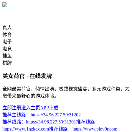
真人
体育
电子
电竞
捕鱼
棋牌
美女荷官 · 在线发牌
全网最美荷官，倾情出演，极致视觉盛宴，多元游戏种类，为
您带来最舒心的游戏体验。
立即注册
进入主页
APP下载
推荐主线路：
https://34.96.227.59:31202
推荐线路：
https://34.96.227.59:31201
推荐线路：
https://www.1nzkex.com
推荐线路：
https://www.plov9r.com