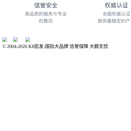
© 2004-
2026
K8凯发-国际大品牌 信誉保障 大额无忧