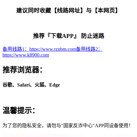
建议同时收藏【线路网址】与【本网页】
推荐『下载APP』 防止迷路
备用线路
1
：
https://www.rznbm.com
备用线路
2
：
https://www.k8900.com
推荐浏览器：
谷歌、Safari、火狐、Edge
温馨提示：
为了您的隐私安全，请勿与"国家反诈中心"APP同设备使用！