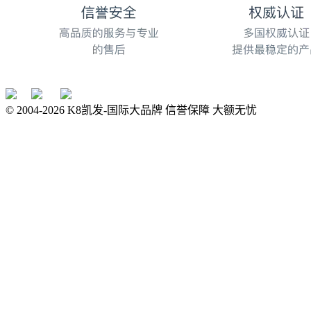
© 2004-
2026
K8凯发-国际大品牌 信誉保障 大额无忧