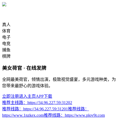
真人
体育
电子
电竞
捕鱼
棋牌
美女荷官 · 在线发牌
全网最美荷官，倾情出演，极致视觉盛宴，多元游戏种类，为
您带来最舒心的游戏体验。
立即注册
进入主页
APP下载
推荐主线路：
https://34.96.227.59:31202
推荐线路：
https://34.96.227.59:31201
推荐线路：
https://www.1nzkex.com
推荐线路：
https://www.plov9r.com