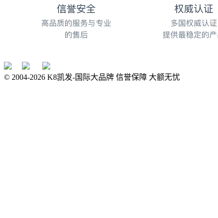
© 2004-
2026
K8凯发-国际大品牌 信誉保障 大额无忧