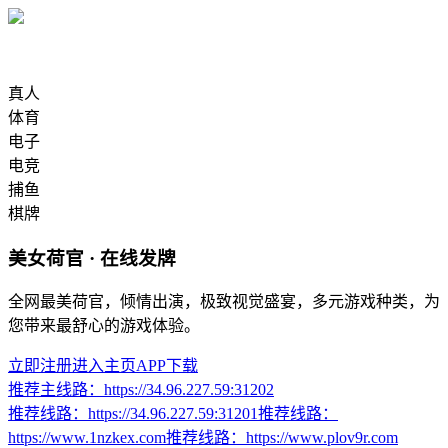
真人
体育
电子
电竞
捕鱼
棋牌
美女荷官 · 在线发牌
全网最美荷官，倾情出演，极致视觉盛宴，多元游戏种类，为
您带来最舒心的游戏体验。
立即注册
进入主页
APP下载
推荐主线路：
https://34.96.227.59:31202
推荐线路：
https://34.96.227.59:31201
推荐线路：
https://www.1nzkex.com
推荐线路：
https://www.plov9r.com