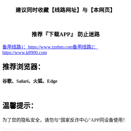
建议同时收藏【线路网址】与【本网页】
推荐『下载APP』 防止迷路
备用线路
1
：
https://www.rznbm.com
备用线路
2
：
https://www.k8900.com
推荐浏览器：
谷歌、Safari、火狐、Edge
温馨提示：
为了您的隐私安全，请勿与"国家反诈中心"APP同设备使用！