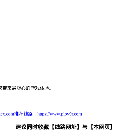
您带来最舒心的游戏体验。
kex.com
推荐线路：
https://www.plov9r.com
建议同时收藏【线路网址】与【本网页】