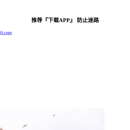
推荐『下载APP』 防止迷路
00.com