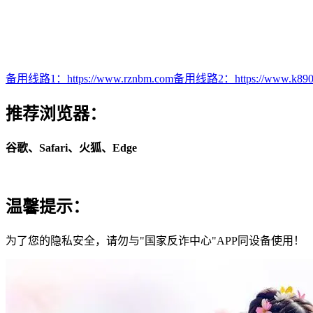
备用线路
1
：
https://www.rznbm.com
备用线路
2
：
https://www.k89
推荐浏览器：
谷歌、Safari、火狐、Edge
温馨提示：
为了您的隐私安全，请勿与"国家反诈中心"APP同设备使用！