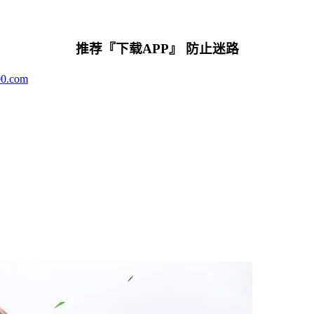
推荐『下载APP』 防止迷路
00.com