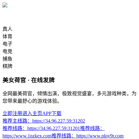
真人
体育
电子
电竞
捕鱼
棋牌
美女荷官 · 在线发牌
全网最美荷官，倾情出演，极致视觉盛宴，多元游戏种类，为
您带来最舒心的游戏体验。
立即注册
进入主页
APP下载
推荐主线路：
https://34.96.227.59:31202
推荐线路：
https://34.96.227.59:31201
推荐线路：
https://www.1nzkex.com
推荐线路：
https://www.plov9r.com