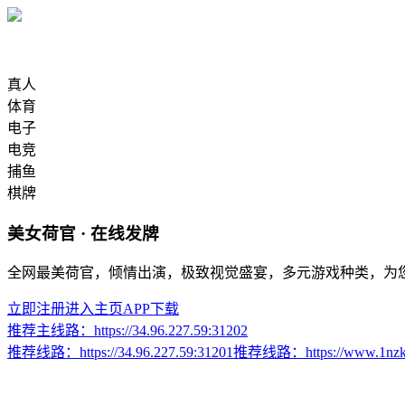
真人
体育
电子
电竞
捕鱼
棋牌
美女荷官 · 在线发牌
全网最美荷官，倾情出演，极致视觉盛宴，多元游戏种类，为
立即注册
进入主页
APP下载
推荐主线路：
https://34.96.227.59:31202
推荐线路：
https://34.96.227.59:31201
推荐线路：
https://www.1nz