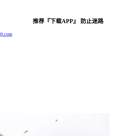
推荐『下载APP』 防止迷路
00.com