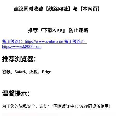
建议同时收藏【线路网址】与【本网页】
推荐『下载APP』 防止迷路
备用线路
1
：
https://www.rznbm.com
备用线路
2
：
https://www.k8900.com
推荐浏览器：
谷歌、Safari、火狐、Edge
温馨提示：
为了您的隐私安全，请勿与"国家反诈中心"APP同设备使用！