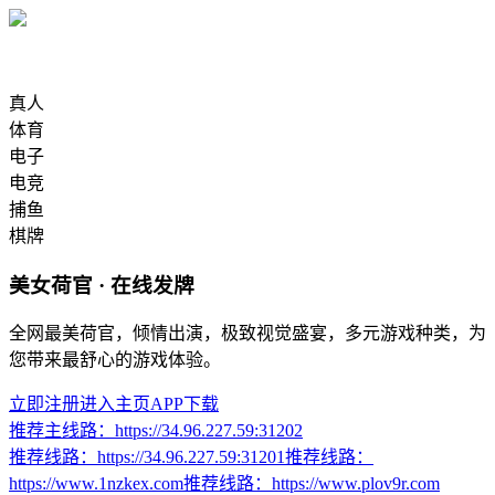
真人
体育
电子
电竞
捕鱼
棋牌
美女荷官 · 在线发牌
全网最美荷官，倾情出演，极致视觉盛宴，多元游戏种类，为
您带来最舒心的游戏体验。
立即注册
进入主页
APP下载
推荐主线路：
https://34.96.227.59:31202
推荐线路：
https://34.96.227.59:31201
推荐线路：
https://www.1nzkex.com
推荐线路：
https://www.plov9r.com