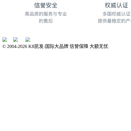
© 2004-
2026
K8凯发-国际大品牌 信誉保障 大额无忧