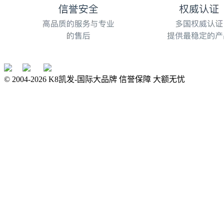
© 2004-
2026
K8凯发-国际大品牌 信誉保障 大额无忧