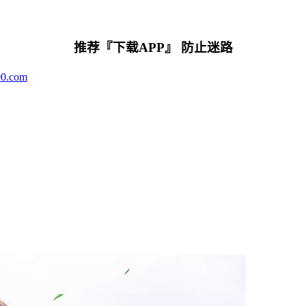
推荐『下载APP』 防止迷路
00.com