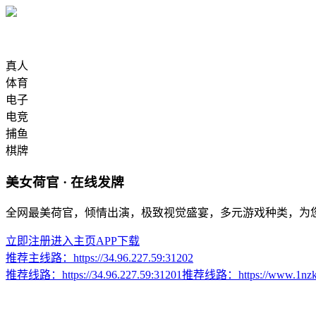
真人
体育
电子
电竞
捕鱼
棋牌
美女荷官 · 在线发牌
全网最美荷官，倾情出演，极致视觉盛宴，多元游戏种类，为
立即注册
进入主页
APP下载
推荐主线路：
https://34.96.227.59:31202
推荐线路：
https://34.96.227.59:31201
推荐线路：
https://www.1nz