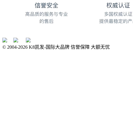
© 2004-
2026
K8凯发-国际大品牌 信誉保障 大额无忧