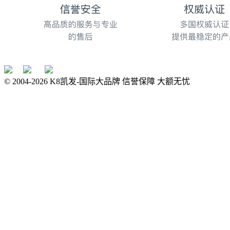
© 2004-
2026
K8凯发-国际大品牌 信誉保障 大额无忧