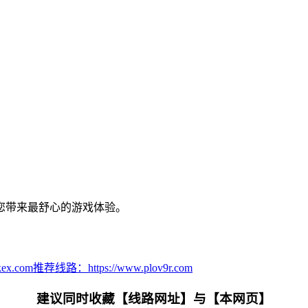
您带来最舒心的游戏体验。
kex.com
推荐线路：
https://www.plov9r.com
建议同时收藏【线路网址】与【本网页】