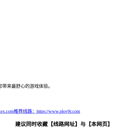
您带来最舒心的游戏体验。
kex.com
推荐线路：
https://www.plov9r.com
建议同时收藏【线路网址】与【本网页】