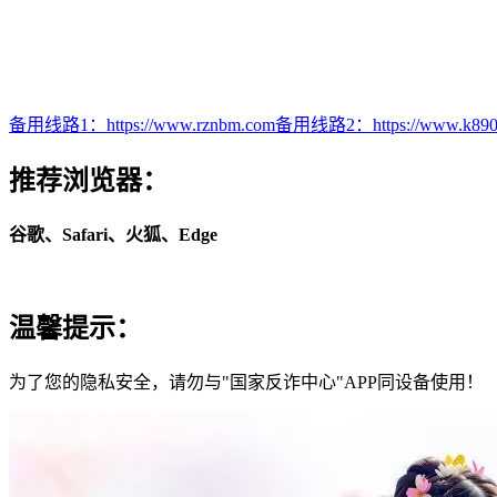
备用线路
1
：
https://www.rznbm.com
备用线路
2
：
https://www.k89
推荐浏览器：
谷歌、Safari、火狐、Edge
温馨提示：
为了您的隐私安全，请勿与"国家反诈中心"APP同设备使用！