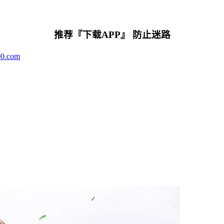
推荐『下载APP』 防止迷路
00.com