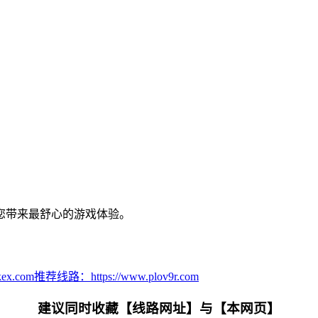
您带来最舒心的游戏体验。
kex.com
推荐线路：
https://www.plov9r.com
建议同时收藏【线路网址】与【本网页】