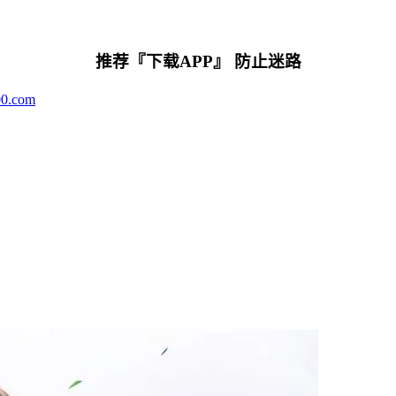
推荐『下载APP』 防止迷路
00.com