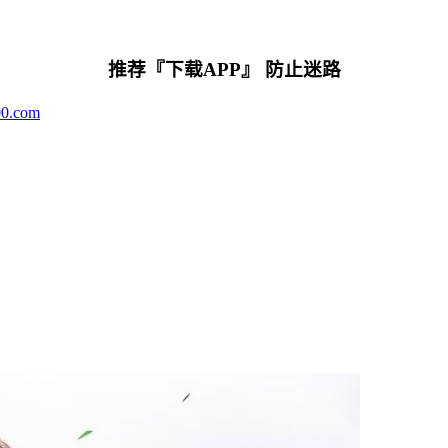
推荐『下载APP』 防止迷路
00.com