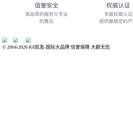
© 2004-
2026
K8凯发-国际大品牌 信誉保障 大额无忧