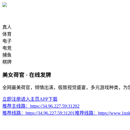
真人
体育
电子
电竞
捕鱼
棋牌
美女荷官 · 在线发牌
全网最美荷官，倾情出演，极致视觉盛宴，多元游戏种类，为
立即注册
进入主页
APP下载
推荐主线路：
https://34.96.227.59:31202
推荐线路：
https://34.96.227.59:31201
推荐线路：
https://www.1nz