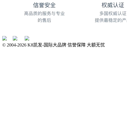
© 2004-
2026
K8凯发-国际大品牌 信誉保障 大额无忧