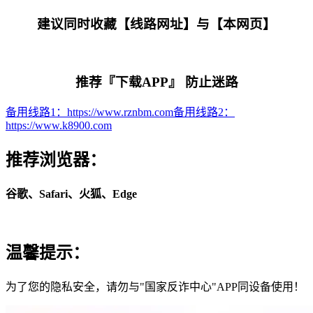
建议同时收藏【线路网址】与【本网页】
推荐『下载APP』 防止迷路
备用线路
1
：
https://www.rznbm.com
备用线路
2
：
https://www.k8900.com
推荐浏览器：
谷歌、Safari、火狐、Edge
温馨提示：
为了您的隐私安全，请勿与"国家反诈中心"APP同设备使用！