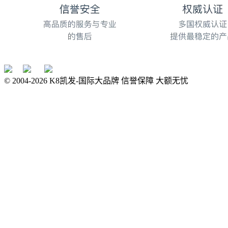
© 2004-
2026
K8凯发-国际大品牌 信誉保障 大额无忧