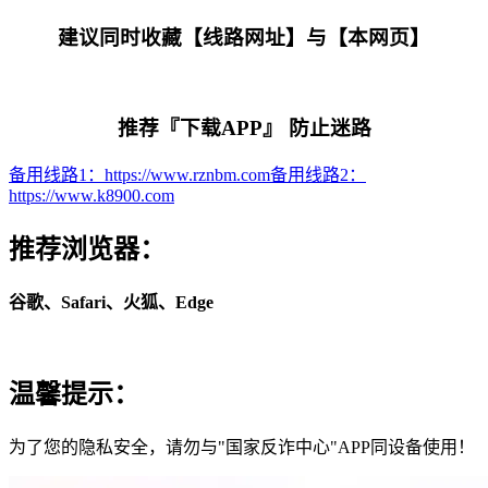
建议同时收藏【线路网址】与【本网页】
推荐『下载APP』 防止迷路
备用线路
1
：
https://www.rznbm.com
备用线路
2
：
https://www.k8900.com
推荐浏览器：
谷歌、Safari、火狐、Edge
温馨提示：
为了您的隐私安全，请勿与"国家反诈中心"APP同设备使用！