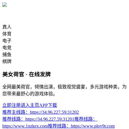
真人
体育
电子
电竞
捕鱼
棋牌
美女荷官 · 在线发牌
全网最美荷官，倾情出演，极致视觉盛宴，多元游戏种类，为
您带来最舒心的游戏体验。
立即注册
进入主页
APP下载
推荐主线路：
https://34.96.227.59:31202
推荐线路：
https://34.96.227.59:31201
推荐线路：
https://www.1nzkex.com
推荐线路：
https://www.plov9r.com