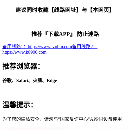
建议同时收藏【线路网址】与【本网页】
推荐『下载APP』 防止迷路
备用线路
1
：
https://www.rznbm.com
备用线路
2
：
https://www.k8900.com
推荐浏览器：
谷歌、Safari、火狐、Edge
温馨提示：
为了您的隐私安全，请勿与"国家反诈中心"APP同设备使用！